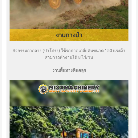
กิจกรรมถากถาง (ป่าโปร่ง) ใช้รถปาดเกลี่ยดินขนาด 150 แรงม้า
สามารถทำงานได้ 8 ไร่/วัน
งานพื้นทางหินคลุก