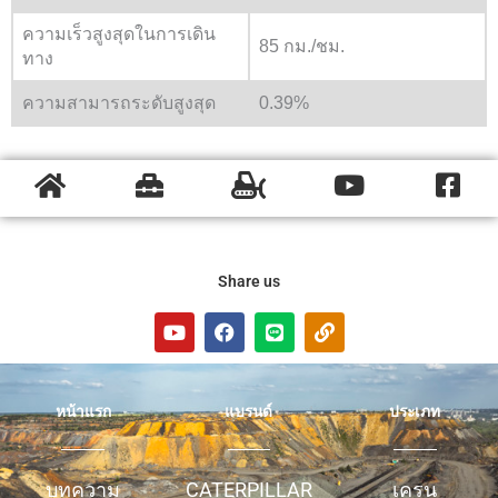
ความเร็วสูงสุดในการเดิน
85 กม./ชม.
ทาง
ความสามารถระดับสูงสุด
0.39%
Share us
Y
F
L
L
o
a
i
i
u
c
n
n
t
e
e
k
u
b
หน้าแรก
แบรนด์
ประเภท
b
o
e
o
k
บทความ
CATERPILLAR
เครน