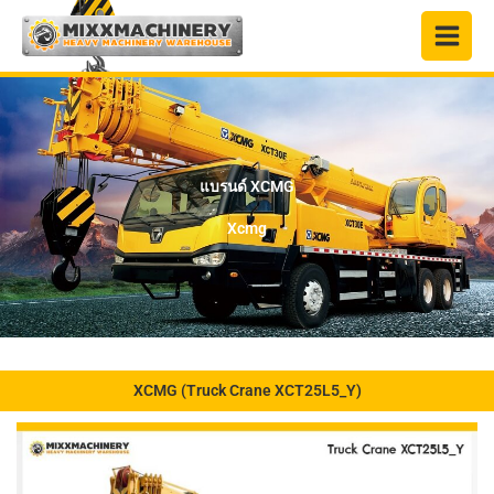
Skip
to
content
แบรนด์ XCMG
Xcmg
XCMG (Truck Crane XCT25L5_Y)