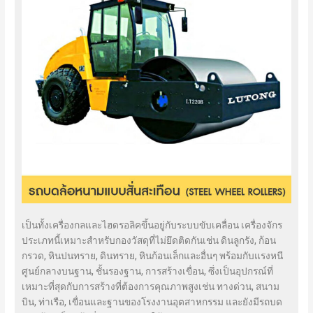
เป็นทั้งเครื่องกลและไฮดรอลิคขึ้นอยู่กับระบบขับเคลื่อน เครื่องจักร
ประเภทนี้เหมาะสำหรับกองวัสดุที่ไม่ยึดติดกันเช่น ดินลูกรัง, ก้อน
กรวด, หินปนทราย, ดินทราย, หินก้อนเล็กและอื่นๆ พร้อมกับแรงหนี
ศูนย์กลางบนฐาน, ชั้นรองฐาน, การสร้างเขื่อน, ซึ่งเป็นอุปกรณ์ที่
เหมาะที่สุดกับการสร้างที่ต้องการคุณภาพสูงเช่น ทางด่วน, สนาม
บิน, ท่าเรือ, เขื่อนและฐานของโรงงานอุตสาหกรรม และยังมีรถบด