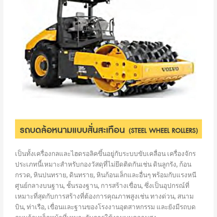
เป็นทั้งเครื่องกลและไฮดรอลิคขึ้นอยู่กับระบบขับเคลื่อน เครื่องจักร
ประเภทนี้เหมาะสำหรับกองวัสดุที่ไม่ยึดติดกันเช่น ดินลูกรัง, ก้อน
กรวด, หินปนทราย, ดินทราย, หินก้อนเล็กและอื่นๆ พร้อมกับแรงหนี
ศูนย์กลางบนฐาน, ชั้นรองฐาน, การสร้างเขื่อน, ซึ่งเป็นอุปกรณ์ที่
เหมาะที่สุดกับการสร้างที่ต้องการคุณภาพสูงเช่น ทางด่วน, สนาม
บิน, ท่าเรือ, เขื่อนและฐานของโรงงานอุตสาหกรรม และยังมีรถบด