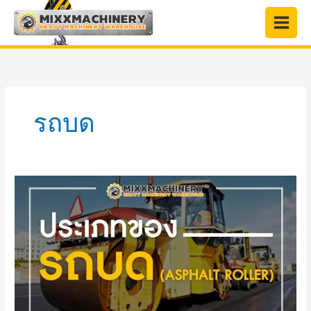
Skip
to
content
รถบด
ประเภท
ของ
รถ
บด
ถนน