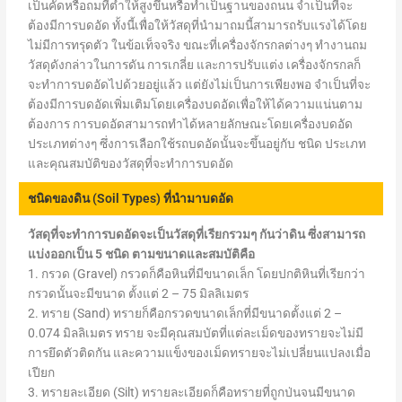
เป็นคัดหรือถมที่ต่ำให้สูงขึ้นหรือทำเป็นฐานของถนน จำเป็นที่จะ
ต้องมีการบดอัด ทั้งนี้เพื่อให้วัสดุที่นำมาถมนี้สามารถรับแรงได้โดย
ไม่มีการทรุดตัว ในข้อเท็จจริง ขณะที่เครื่องจักรกลต่างๆ ทำงานถม
วัสดุดังกล่าวในการดัน การเกลี่ย และการปรับแต่ง เครื่องจักรกลก็
จะทำการบดอัดไปด้วยอยู่แล้ว แต่ยังไม่เป็นการเพียงพอ จำเป็นที่จะ
ต้องมีการบดอัดเพิ่มเติมโดยเครื่องบดอัดเพื่อให้ได้ความแน่นตาม
ต้องการ การบดอัดสามารถทำได้หลายลักษณะโดยเครื่องบดอัด
ประเภทต่างๆ ซึ่งการเลือกใช้รถบดอัดนั้นจะขึ้นอยู่กับ ชนิด ประเภท
และคุณสมบัติของวัสดุที่จะทำการบดอัด
ชนิดของดิน (Soil Types) ที่นำมาบดอัด
วัสดุที่จะทำการบดอัดจะเป็นวัสดุที่เรียกรวมๆ กันว่าดิน ซึ่งสามารถ
แบ่งออกเป็น 5 ชนิด ตามขนาดและสมบัติคือ
1. กรวด (Gravel) กรวดก็คือหินที่มีขนาดเล็ก โดยปกติหินที่เรียกว่า
กรวดนั้นจะมีขนาด ตั้งแต่ 2 – 75 มิลลิเมตร
2. ทราย (Sand) ทรายก็คือกรวดขนาดเล็กที่มีขนาดตั้งแต่ 2 –
0.074 มิลลิเมตร ทราย จะมีคุณสมบัตที่แต่ละเม็ดของทรายจะไม่มี
การยึดตัวติดกัน และความแข็งของเม็ดทรายจะไม่เปลี่ยนแปลงเมื่อ
เปียก
3. ทรายละเอียด (Silt) ทรายละเอียดก็คือทรายที่ถูกป่นจนมีขนาด