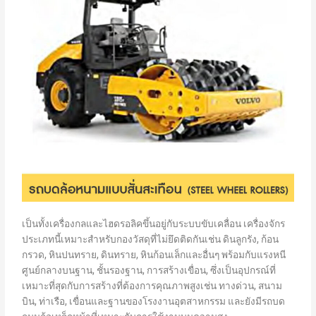
เป็นทั้งเครื่องกลและไฮดรอลิคขึ้นอยู่กับระบบขับเคลื่อน เครื่องจักร
ประเภทนี้เหมาะสำหรับกองวัสดุที่ไม่ยึดติดกันเช่น ดินลูกรัง, ก้อน
กรวด, หินปนทราย, ดินทราย, หินก้อนเล็กและอื่นๆ พร้อมกับแรงหนี
ศูนย์กลางบนฐาน, ชั้นรองฐาน, การสร้างเขื่อน, ซึ่งเป็นอุปกรณ์ที่
เหมาะที่สุดกับการสร้างที่ต้องการคุณภาพสูงเช่น ทางด่วน, สนาม
บิน, ท่าเรือ, เขื่อนและฐานของโรงงานอุตสาหกรรม และยังมีรถบด