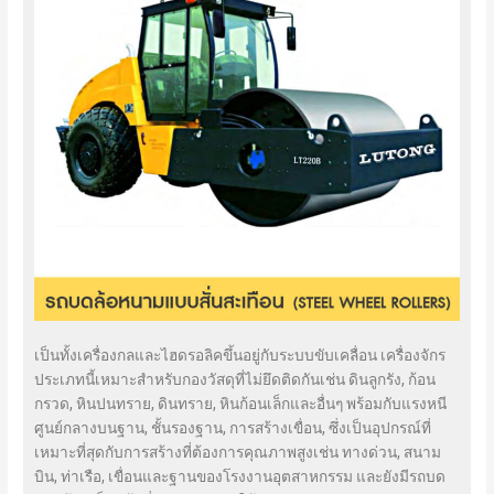
เป็นทั้งเครื่องกลและไฮดรอลิคขึ้นอยู่กับระบบขับเคลื่อน เครื่องจักร
ประเภทนี้เหมาะสำหรับกองวัสดุที่ไม่ยึดติดกันเช่น ดินลูกรัง, ก้อน
กรวด, หินปนทราย, ดินทราย, หินก้อนเล็กและอื่นๆ พร้อมกับแรงหนี
ศูนย์กลางบนฐาน, ชั้นรองฐาน, การสร้างเขื่อน, ซึ่งเป็นอุปกรณ์ที่
เหมาะที่สุดกับการสร้างที่ต้องการคุณภาพสูงเช่น ทางด่วน, สนาม
บิน, ท่าเรือ, เขื่อนและฐานของโรงงานอุตสาหกรรม และยังมีรถบด