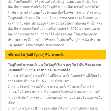
เป็นคัดหรือถมที่ต่ำให้สูงขึ้นหรือทำเป็นฐานของถนน จำเป็นที่จะ
ต้องมีการบดอัด ทั้งนี้เพื่อให้วัสดุที่นำมาถมนี้สามารถรับแรงได้โดย
ไม่มีการทรุดตัว ในข้อเท็จจริง ขณะที่เครื่องจักรกลต่างๆ ทำงานถม
วัสดุดังกล่าวในการดัน การเกลี่ย และการปรับแต่ง เครื่องจักรกลก็
จะทำการบดอัดไปด้วยอยู่แล้ว แต่ยังไม่เป็นการเพียงพอ จำเป็นที่จะ
ต้องมีการบดอัดเพิ่มเติมโดยเครื่องบดอัดเพื่อให้ได้ความแน่นตาม
ต้องการ การบดอัดสามารถทำได้หลายลักษณะโดยเครื่องบดอัด
ประเภทต่างๆ ซึ่งการเลือกใช้รถบดอัดนั้นจะขึ้นอยู่กับ ชนิด ประเภท
และคุณสมบัติของวัสดุที่จะทำการบดอัด
ชนิดของดิน (Soil Types) ที่นำมาบดอัด
วัสดุที่จะทำการบดอัดจะเป็นวัสดุที่เรียกรวมๆ กันว่าดิน ซึ่งสามารถ
แบ่งออกเป็น 5 ชนิด ตามขนาดและสมบัติคือ
1. กรวด (Gravel) กรวดก็คือหินที่มีขนาดเล็ก โดยปกติหินที่เรียกว่า
กรวดนั้นจะมีขนาด ตั้งแต่ 2 – 75 มิลลิเมตร
2. ทราย (Sand) ทรายก็คือกรวดขนาดเล็กที่มีขนาดตั้งแต่ 2 –
0.074 มิลลิเมตร ทราย จะมีคุณสมบัตที่แต่ละเม็ดของทรายจะไม่มี
การยึดตัวติดกัน และความแข็งของเม็ดทรายจะไม่เปลี่ยนแปลงเมื่อ
เปียก
3. ทรายละเอียด (Silt) ทรายละเอียดก็คือทรายที่ถูกป่นจนมีขนาด