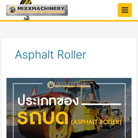
Skip
to
content
Asphalt Roller
ประเภท
ของ
รถ
บด
ถนน