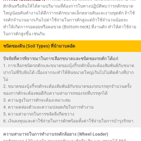
ตักหินหรือหินให้ได้ตามปริมาณที่ต้องการในทางปฏิบัติพบว่ารถตักขนาด
ใหญ่น้อยคันทำงานได้ดีกว่ารถตักขนาดเล็กหลายคันและงานขุดตัก ถ้าใช้
รถตักจำนวนมากเกินไปค่าใช้จ่ายในการตักสูงแต่ถ้าใช้จำนวนน้อยจะ
ทำให้เกิดการรอคอยหรือคอขวด (Bottom neck) ที่งานตัก ทำให้ค่าใช้จ่าย
ในการตักสูงขึ้น เช่นกัน
ชนิดของดิน (Soil Types) ที่นำมาบดอัด
ปัจจัยที่ควรพิจารณาในการเลือกขนาดและชนิดของรถตัก ได้แก่
1. การเลือกชนิดรถตักและขนาดของบุ้งกี๋รถตักนั้นจะต้องสัมพันธ์กับขนาด
ปากโม่ที่รับหินได้ เนื่องจากจะทำให้หินขนาดใหญ่เกินไปไม่ติดค้างที่ปาก
โม่
2. ขนาดของบุ้งกี๋รถตักจะต้องสัมพันธ์กับขนาดของรถบรรทุกจำนวนครั้ง
ของการตักจะต้องพอดีกับความสามารถของรถที่บรรทุกได้
3. ความสูงในการตักจะต้องเหมาะสม
4. ความคล่องตัวและความปลอดภัยในการทำงาน
5. ความสามารถในการขจัดสิ่งกีดขวาง
6. เงินลงทุนและค่าใช้จ่ายในการตักพร้อมทั้งค่าใช้จ่ายในการบำรุงรักษา
ความสามารถในการทำงานรถตักล้อยาง (Wheel Loader)
รถตักขนาด 120 แรงม้า สามารถดันและตักดิน หิน และ ทรายได้ 560