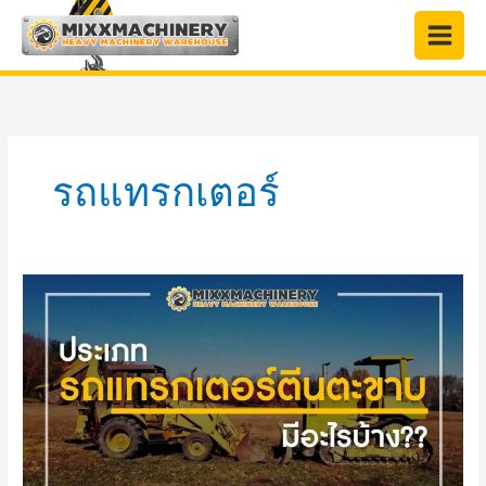
Skip
to
content
รถแทรกเตอร์
ประเภท
รถ
แทรกเตอร์
ตีน
ตะขาบ
มี
อะไร
บ้าง