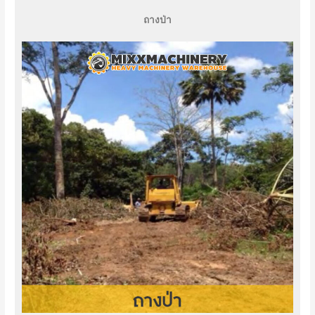
ถางป่า