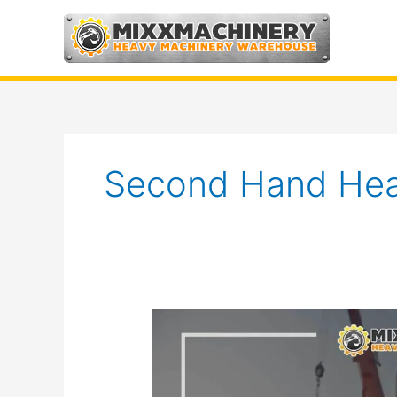
Skip
to
content
Second Hand Hea
ประเภท
ของ
เครื่องจักร
กล