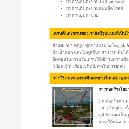
รถเครนตีนตะขาบ Lattice boom
รถเครนตีนตะขาบแบบยืดไสลด์
รถเครนบูมตาข่าย
เครนตีนตะขาบของเรายังมีรูปแบบที่เป็น
ส่วนขยายของบูม ชุดกังหันลม luffing jib ล
ถ่วงน้ำหนัก และโมดูลอื่นๆ สามารถเพิ่ม
ยืดหยุ่นในการปรับเครนให้เข้ากับความ
“เลื่อนเข้า” เพื่อประสิทธิภาพในการขนส่ง
การใช้งานรถเครนตีนตะขาบในแต่ละอุต
การก่อสร้างโยธ
งานก่อสร้างถนน 
ขนาดใหญ่และน้ำห
ภูมิประเทศเป็นภู
ถนน ให้คนสามา