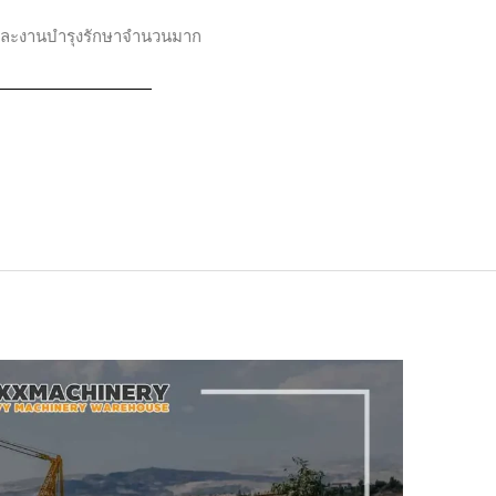
มและงานบำรุงรักษาจำนวนมาก