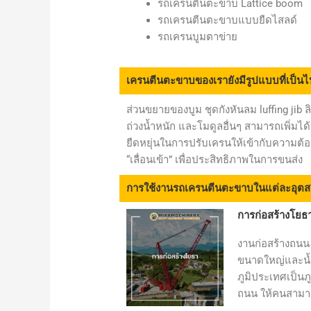
รถเครนตีนตะขาบ Lattice boom
รถเครนตีนตะขาบแบบยืดไสลด์
รถเครนบูมตาข่าย
เครนตีนตะขาบของเรายังมีรูปแบบที่เป็น
ส่วนขยายของบูม ชุดกังหันลม luffing jib ล
ถ่วงน้ำหนัก และโมดูลอื่นๆ สามารถเพิ่ม
ยืดหยุ่นในการปรับเครนให้เข้ากับความ
“เลื่อนเข้า” เพื่อประสิทธิภาพในการขนส่ง
การใช้งานรถเครนตีนตะขาบในแต่ละอุต
การก่อสร้างโยธ
งานก่อสร้างถนน 
ขนาดใหญ่และน้ำห
ภูมิประเทศเป็นภู
ถนน ให้คนสามา