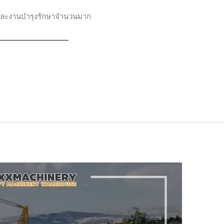
มและงานบำรุงรักษาจำนวนมาก